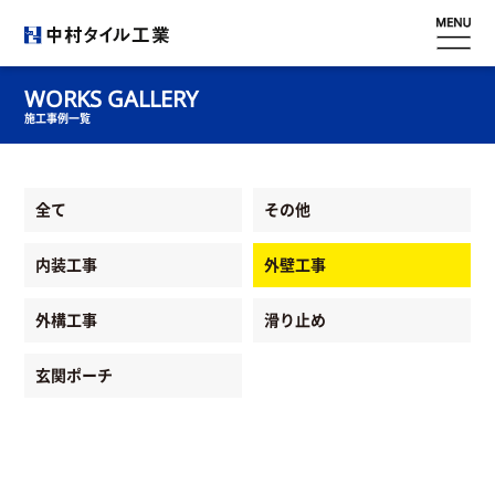
ホーム
WORKS GALLERY
施工事例一覧
会社概要
全て
その他
滑り止め
内装工事
外壁工事
工事内容
外構工事
滑り止め
施工事例
玄関ポーチ
採用情報
お問い合わせ