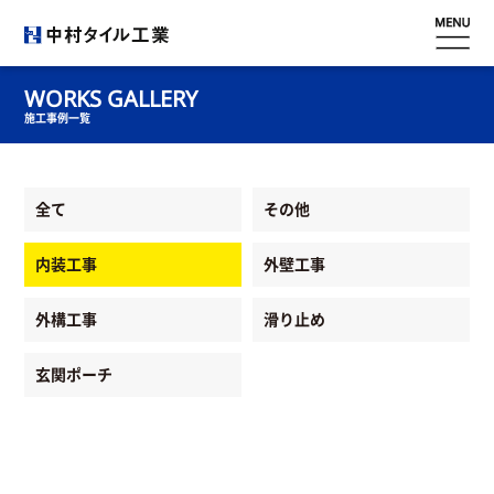
ホーム
WORKS GALLERY
施工事例一覧
会社概要
全て
その他
滑り止め
内装工事
外壁工事
工事内容
外構工事
滑り止め
施工事例
玄関ポーチ
採用情報
お問い合わせ